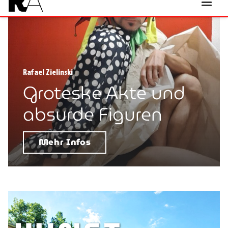
Rafael Zielinski
Groteske Akte und
absurde Figuren
Mehr Infos