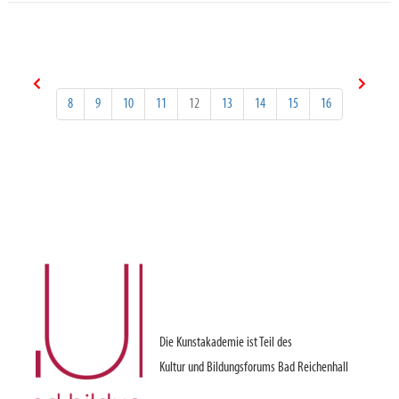
8
9
10
11
12
13
14
15
16
Die Kunstakademie ist Teil des
Kultur und Bildungsforums Bad Reichenhall