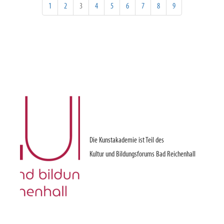
1
2
3
4
5
6
7
8
9
Die Kunstakademie ist Teil des
Kultur und Bildungsforums Bad Reichenhall