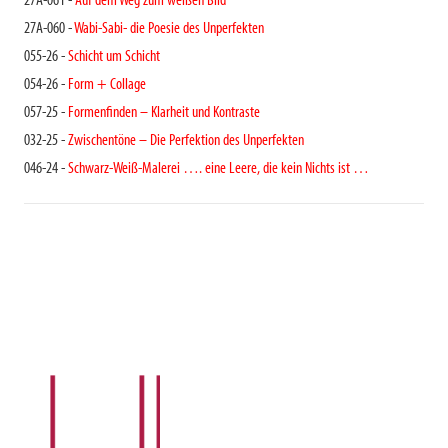
27A-061 -
Auf dem Weg zum weißen Bild
27A-060 -
Wabi-Sabi- die Poesie des Unperfekten
055-26 -
Schicht um Schicht
054-26 -
Form + Collage
057-25 -
Formenfinden – Klarheit und Kontraste
032-25 -
Zwischentöne – Die Perfektion des Unperfekten
046-24 -
Schwarz-Weiß-Malerei …. eine Leere, die kein Nichts ist …