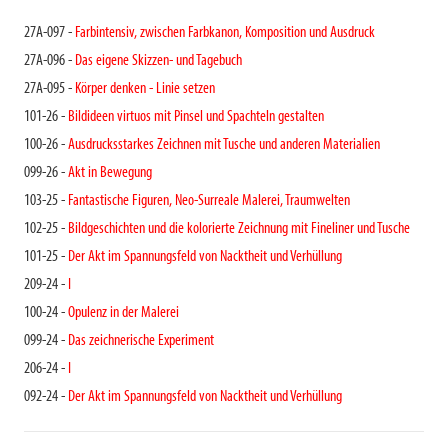
27A-097 -
Farbintensiv, zwischen Farbkanon, Komposition und Ausdruck
27A-096 -
Das eigene Skizzen- und Tagebuch
27A-095 -
Körper denken - Linie setzen
101-26 -
Bildideen virtuos mit Pinsel und Spachteln gestalten
100-26 -
Ausdrucksstarkes Zeichnen mit Tusche und anderen Materialien
099-26 -
Akt in Bewegung
103-25 -
Fantastische Figuren, Neo-Surreale Malerei, Traumwelten
102-25 -
Bildgeschichten und die kolorierte Zeichnung mit Fineliner und Tusche
101-25 -
Der Akt im Spannungsfeld von Nacktheit und Verhüllung
209-24 -
I
100-24 -
Opulenz in der Malerei
099-24 -
Das zeichnerische Experiment
206-24 -
I
092-24 -
Der Akt im Spannungsfeld von Nacktheit und Verhüllung