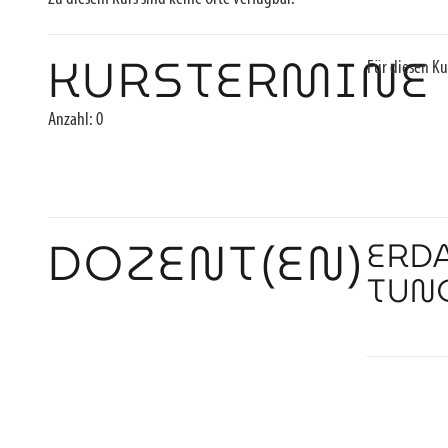
KURSTERMINE
Für diesen Ku
Anzahl: 0
DOZENT(EN)
ERD
TUN