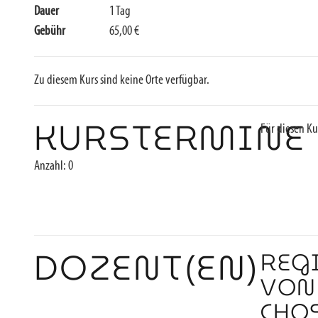
Dauer
1 Tag
Gebühr
65,00 €
Zu diesem Kurs sind keine Orte verfügbar.
KURSTERMINE
Für diesen Ku
Anzahl: 0
DOZENT(EN)
REG
VON
CHO