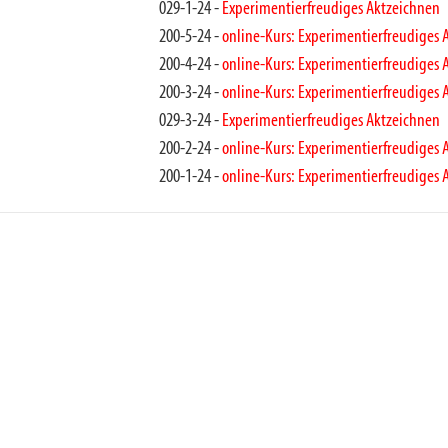
029-1-24 -
Experimentierfreudiges Aktzeichnen
200-5-24 -
online-Kurs: Experimentierfreudiges 
200-4-24 -
online-Kurs: Experimentierfreudiges 
200-3-24 -
online-Kurs: Experimentierfreudiges 
029-3-24 -
Experimentierfreudiges Aktzeichnen
200-2-24 -
online-Kurs: Experimentierfreudiges 
200-1-24 -
online-Kurs: Experimentierfreudiges 