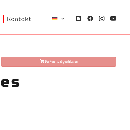
Kontakt
Der Kurs ist abgeschlossen
ges