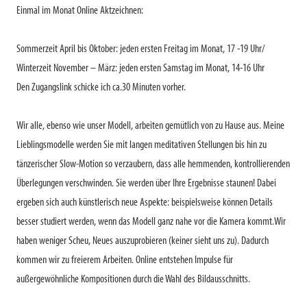
Einmal im Monat Online Aktzeichnen:
Sommerzeit April bis Oktober: jeden ersten Freitag im Monat, 17 -19 Uhr/
Winterzeit November – März: jeden ersten Samstag im Monat, 14-16 Uhr
Den Zugangslink schicke ich ca.30 Minuten vorher.
Wir alle, ebenso wie unser Modell, arbeiten gemütlich von zu Hause aus. Meine
Lieblingsmodelle werden Sie mit langen meditativen Stellungen bis hin zu
tänzerischer Slow-Motion so verzaubern, dass alle hemmenden, kontrollierenden
Überlegungen verschwinden. Sie werden über Ihre Ergebnisse staunen! Dabei
ergeben sich auch künstlerisch neue Aspekte: beispielsweise können Details
besser studiert werden, wenn das Modell ganz nahe vor die Kamera kommt.Wir
haben weniger Scheu, Neues auszuprobieren (keiner sieht uns zu). Dadurch
kommen wir zu freierem Arbeiten. Online entstehen Impulse für
außergewöhnliche Kompositionen durch die Wahl des Bildausschnitts.