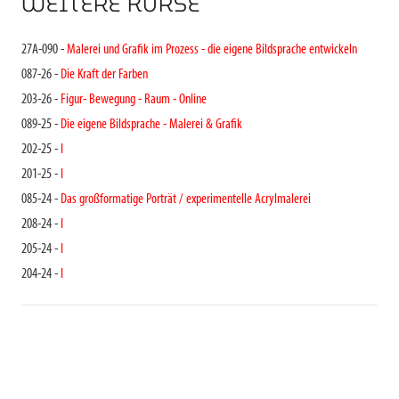
WEITERE KURSE
27A-090 -
Malerei und Grafik im Prozess - die eigene Bildsprache entwickeln
087-26 -
Die Kraft der Farben
203-26 -
Figur- Bewegung - Raum - Online
089-25 -
Die eigene Bildsprache - Malerei & Grafik
202-25 -
I
201-25 -
I
085-24 -
Das großformatige Porträt / experimentelle Acrylmalerei
208-24 -
I
205-24 -
I
204-24 -
I