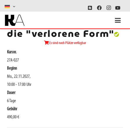
Der Hochdruck und
die "verlorene Form"
Es sind noch Plätze verfügbar
Kursnr.
27A-027
Beginn
Mo., 22.11.2027,
10:00 - 17:00 Uhr
Dauer
6 Tage
Gebühr
490,00 €