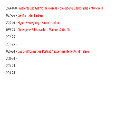
27A-090 -
Malerei und Grafik im Prozess - die eigene Bildsprache entwickeln
087-26 -
Die Kraft der Farben
203-26 -
Figur- Bewegung - Raum - Online
089-25 -
Die eigene Bildsprache - Malerei & Grafik
202-25 -
I
201-25 -
I
085-24 -
Das großformatige Porträt / experimentelle Acrylmalerei
208-24 -
I
205-24 -
I
204-24 -
I