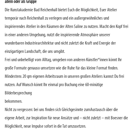
allein oder als Gruppe
Die Kunstakademie Bad Reichenhall bietet Euch die Möglichkeit, Euer Atelier
temporär nach Reichenhall zu verlegen und ein außergewöhnliches und
inspirierendes Atelier in den Räumen der Alten Saline zu nutzen. Macht den Kopf frei
in einer anderen Umgebung, nutzt die inspirierende Atmosphäre unserer
wunderbaren Industriearchitektur und nicht zuletzt die Kraft und Energie der
einzigartigen Landschaft, die uns umgibt.
Frei und unbehelligt vom Alltag, umgeben von anderen Künstler*innen könnt Ihr
große Formate genauso umsetzen wie die Ruhe für das kleine Format finden.
Mindestens 20 qm eigenen Arbeitsraum in unseren großen Ateliers kannst Du frei
nutzen. Auf Wunsch könnt Ihr einmal pro Buchung eine 60-minütige
Bilderbesprechung
bekommen.
Nicht zu vergessen: bei uns finden sich Gleichgesinnte zumAustausch über die
eigene Arbeit, zur Inspiration für neue Ansätze und – nicht zuletzt – mit Boesner die
Möglichkeit, neue Impulse sofort in die Tat umzusetzen.