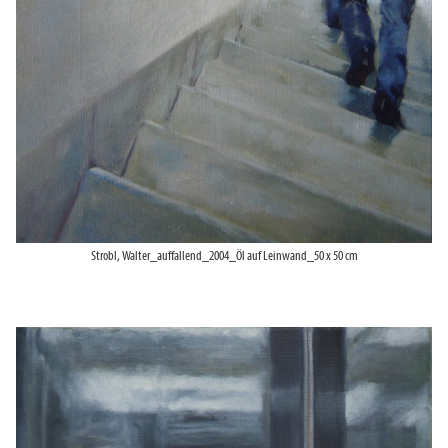
Strobl, Walter_auffallend_2004_Öl auf Leinwand_50 x 50 cm