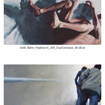
Strobl, Walter_Projektion III_2010_Öl auf Leinwand_40 x 80 cm