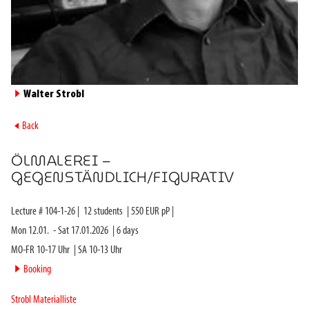
►
Walter Strobl
►
Back
ÖLMALEREI –
GEGENSTÄNDLICH/FIGURATIV
Lecture #
104-1-26
|
12
students
|
550
EUR pP |
Mon 12.01.
-
Sat 17.01.2026
|
6
days
MO-FR 10-17 Uhr
|
SA 10-13 Uhr
►
Booking
Strobl Materialliste