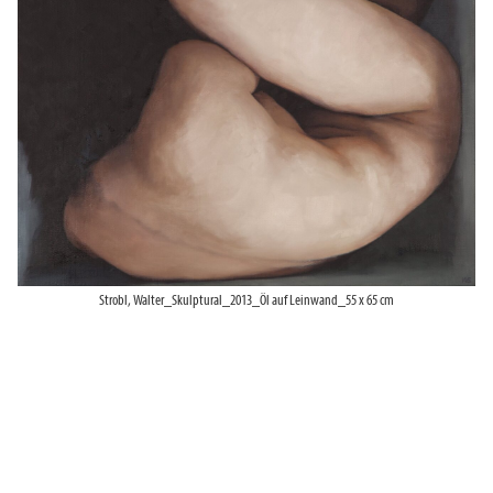
Strobl, Walter_Skulptural_2013_Öl auf Leinwand_55 x 65 cm