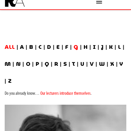
ALL
|
A
|
B
|
C
|
D
|
E
|
F
|
G
|
H
|
I
|
J
|
K
|
L
|
M
|
N
|
O
|
P
|
Q
|
R
|
S
|
T
|
U
|
V
|
W
|
X
|
Y
|
Z
Do you already know…
Our lecturers introduce themselves
.