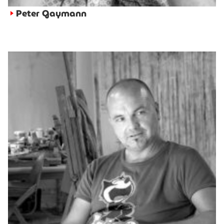
Peter Gaymann
►