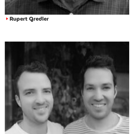
Rupert Gredler
►