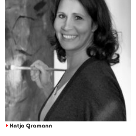
Katja Gramann
►