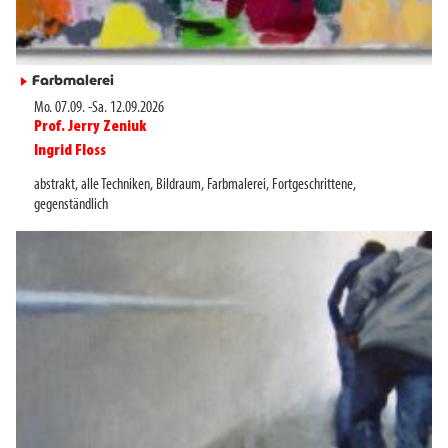
Farbmalerei
►
Mo. 07.09.
-
Sa. 12.09.2026
Prof. Jerry Zeniuk
►
Ingrid Floss
►
abstrakt
,
alle Techniken
,
Bildraum
,
Farbmalerei
,
Fortgeschrittene
,
gegenständlich