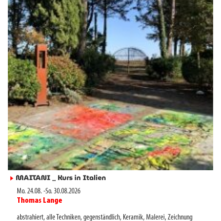
MAITANI _ Kurs in Italien
►
Mo. 24.08.
-
So. 30.08.2026
Thomas Lange
►
abstrahiert
,
alle Techniken
,
gegenständlich
,
Keramik
,
Malerei
,
Zeichnung