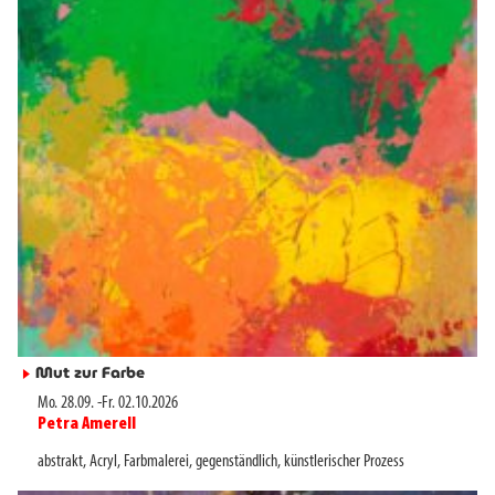
Mut zur Farbe
►
Mo. 28.09.
-
Fr. 02.10.2026
Petra Amerell
►
abstrakt
,
Acryl
,
Farbmalerei
,
gegenständlich
,
künstlerischer Prozess