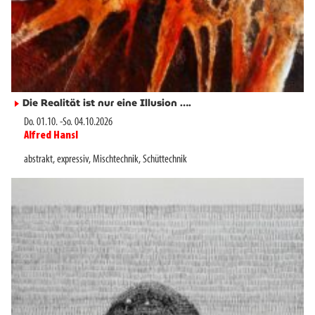
Die Realität ist nur eine Illusion ….
►
Do. 01.10.
-
So. 04.10.2026
Alfred Hansl
►
abstrakt
,
expressiv
,
Mischtechnik
,
Schüttechnik