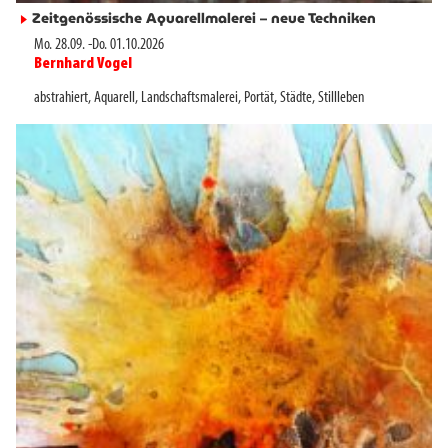
Zeitgenössische Aquarellmalerei – neue Techniken
►
Mo. 28.09.
-
Do. 01.10.2026
Bernhard Vogel
►
abstrahiert
,
Aquarell
,
Landschaftsmalerei
,
Portät
,
Städte
,
Stillleben