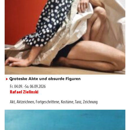
Groteske Akte und absurde Figuren
►
Fr. 04.09.
-
So. 06.09.2026
Rafael Zielinski
►
Akt
,
Aktzeichnen
,
Fortgeschrittene
,
Kostüme
,
Tanz
,
Zeichnung