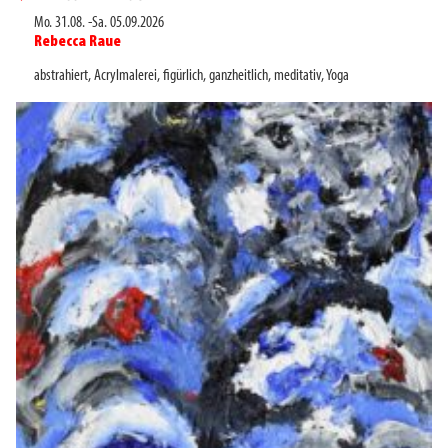
Mo. 31.08.
-
Sa. 05.09.2026
Rebecca Raue
►
abstrahiert
,
Acrylmalerei
,
figürlich
,
ganzheitlich
,
meditativ
,
Yoga