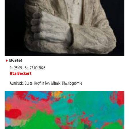
Büste!
►
Fr. 25.09.
-
So. 27.09.2026
Uta Beckert
►
Ausdruck
,
Büste
,
Kopf in Ton
,
Mimik
,
Physiognomie