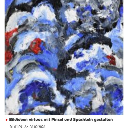
Bildideen virtuos mit Pinsel und Spachteln gestalten
►
Di. 01.09.
-
So. 06.09.2026