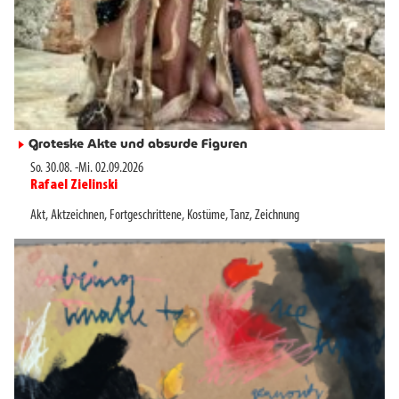
Groteske Akte und absurde Figuren
►
So. 30.08.
-
Mi. 02.09.2026
Rafael Zielinski
►
Akt
,
Aktzeichnen
,
Fortgeschrittene
,
Kostüme
,
Tanz
,
Zeichnung