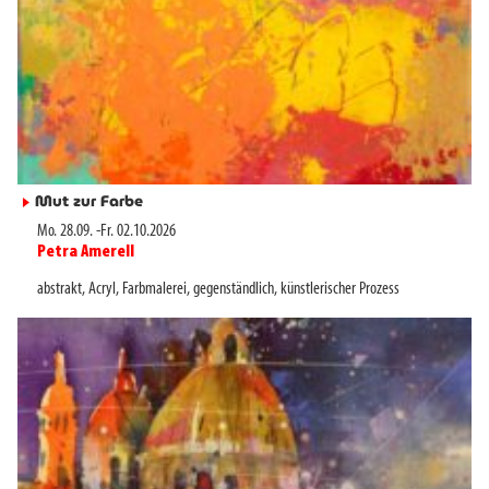
Mut zur Farbe
►
Mo. 28.09.
-
Fr. 02.10.2026
Petra Amerell
►
abstrakt
,
Acryl
,
Farbmalerei
,
gegenständlich
,
künstlerischer Prozess