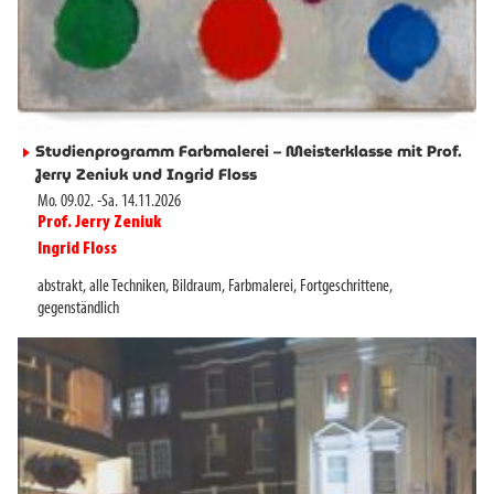
Studienprogramm Farbmalerei – Meisterklasse mit Prof.
►
Jerry Zeniuk und Ingrid Floss
Mo. 09.02.
-
Sa. 14.11.2026
Prof. Jerry Zeniuk
►
Ingrid Floss
►
abstrakt
,
alle Techniken
,
Bildraum
,
Farbmalerei
,
Fortgeschrittene
,
gegenständlich