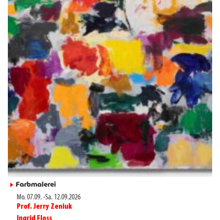
Farbmalerei
►
Mo. 07.09.
-
Sa. 12.09.2026
Prof. Jerry Zeniuk
►
Ingrid Floss
►