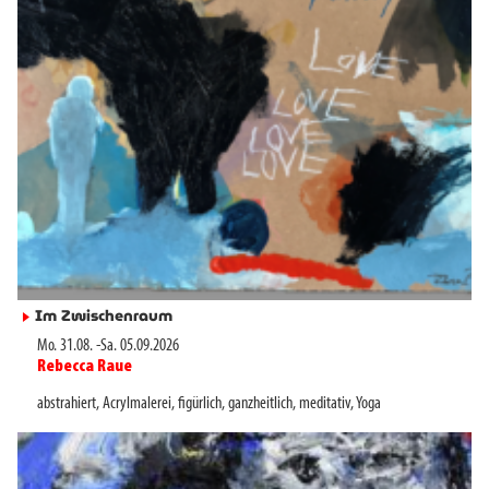
Im Zwischenraum
►
Mo. 31.08.
-
Sa. 05.09.2026
Rebecca Raue
►
abstrahiert
,
Acrylmalerei
,
figürlich
,
ganzheitlich
,
meditativ
,
Yoga