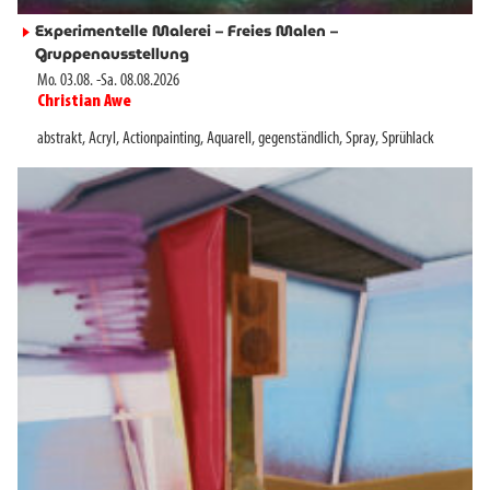
Experimentelle Malerei – Freies Malen –
►
Gruppenausstellung
Mo. 03.08.
-
Sa. 08.08.2026
Christian Awe
►
abstrakt
,
Acryl
,
Actionpainting
,
Aquarell
,
gegenständlich
,
Spray
,
Sprühlack