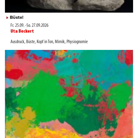
Büste!
►
Fr. 25.09.
-
So. 27.09.2026
Uta Beckert
►
Ausdruck
,
Büste
,
Kopf in Ton
,
Mimik
,
Physiognomie