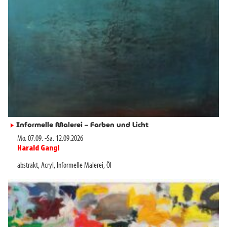
Informelle Malerei – Farben und Licht
►
Mo. 07.09.
-
Sa. 12.09.2026
Harald Gangl
►
abstrakt
,
Acryl
,
Informelle Malerei
,
Öl