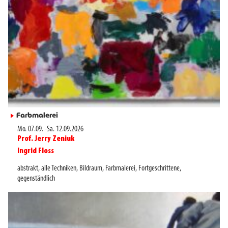
Farbmalerei
►
Mo. 07.09.
-
Sa. 12.09.2026
Prof. Jerry Zeniuk
►
Ingrid Floss
►
abstrakt
,
alle Techniken
,
Bildraum
,
Farbmalerei
,
Fortgeschrittene
,
gegenständlich