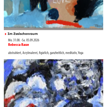
Im Zwischenraum
►
Mo. 31.08.
-
Sa. 05.09.2026
Rebecca Raue
►
abstrahiert
,
Acrylmalerei
,
figürlich
,
ganzheitlich
,
meditativ
,
Yoga