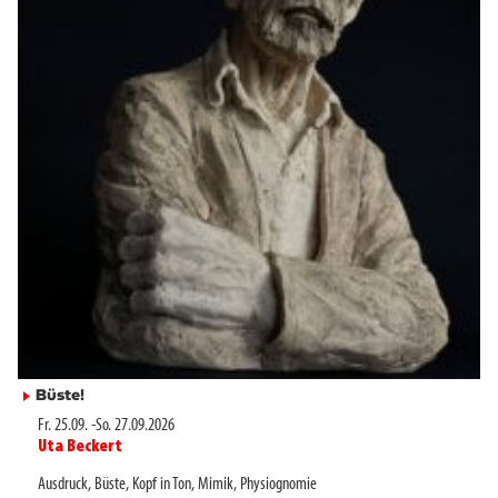
Büste!
►
Fr. 25.09.
-
So. 27.09.2026
Uta Beckert
►
Ausdruck
,
Büste
,
Kopf in Ton
,
Mimik
,
Physiognomie