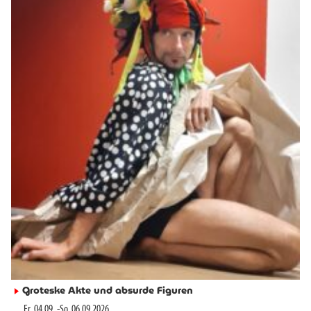
Groteske Akte und absurde Figuren
►
Fr. 04.09.
-
So. 06.09.2026