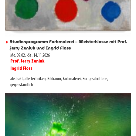
Studienprogramm Farbmalerei – Meisterklasse mit Prof.
►
Jerry Zeniuk und Ingrid Floss
Mo. 09.02.
-
Sa. 14.11.2026
Prof. Jerry Zeniuk
►
Ingrid Floss
►
abstrakt
,
alle Techniken
,
Bildraum
,
Farbmalerei
,
Fortgeschrittene
,
gegenständlich