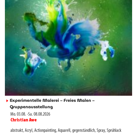
Experimentelle Malerei – Freies Malen –
►
Gruppenausstellung
Mo. 03.08.
-
Sa. 08.08.2026
Christian Awe
►
abstrakt
,
Acryl
,
Actionpainting
,
Aquarell
,
gegenständlich
,
Spray
,
Sprühlack