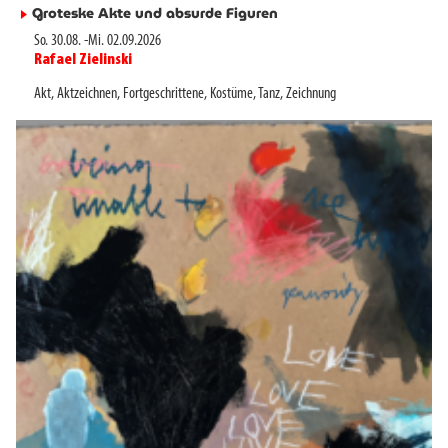
Groteske Akte und absurde Figuren
►
So. 30.08.
-
Mi. 02.09.2026
Rafael Zielinski
►
Akt
,
Aktzeichnen
,
Fortgeschrittene
,
Kostüme
,
Tanz
,
Zeichnung