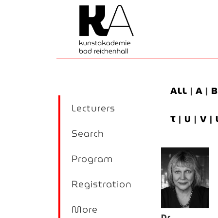
ALL
|
A
|
Lecturers
T
|
U
|
V
|
Search
Program
Registration
More
Dr.