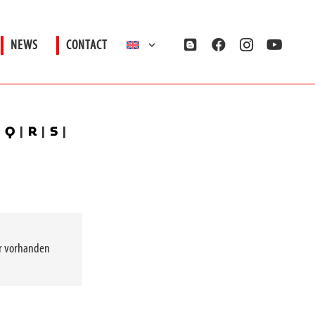
NEWS
CONTACT
|
Q
|
R
|
S
|
er vorhanden