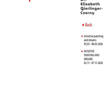
Elisabeth
Gierlinger-
Czerny
►
Back
►
Intuitive painting
and dreams
05.03 - 08.03.2026
►
INTUITIVE
PAINTING AND
DREAMS
02.11 - 07.11.2026