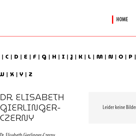
HOME
B
|
C
|
D
|
E
|
F
|
G
|
H
|
I
|
J
|
K
|
L
|
M
|
N
|
O
|
P
W
|
X
|
Y
|
Z
DR. ELISABETH
GIERLINGER-
Leider keine Bild
CZERNY
Dr. Elisabeth Gierlinger-Czerny,