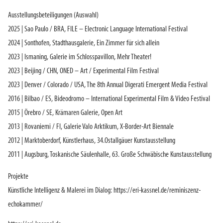
Ausstellungsbeteiligungen (Auswahl)
2025 | Sao Paulo / BRA, FILE – Electronic Language International Festival
2024 | Sonthofen, Stadthausgalerie, Ein Zimmer für sich allein
2023 | Ismaning, Galerie im Schlosspavillon, Mehr Theater!
2023 | Beijing / CHN, ONED – Art / Experimental Film Festival
2023 | Denver / Colorado / USA, The 8th Annual Digerati Emergent Media Festival
2016 | Bilbao / ES, Bideodromo – International Experimental Film & Video Festival
2015 | Örebro / SE, Krämaren Galerie, Open Art
2013 | Rovaniemi / FI, Galerie Valo Arktikum, X-Border-Art Biennale
2012 | Marktoberdorf, Künstlerhaus, 34.Ostallgäuer Kunstausstellung
2011 | Augsburg, Toskanische Säulenhalle, 63. Große Schwäbische Kunstausstellung
Projekte
Künstliche Intelligenz & Malerei im Dialog: https://eri-kassnel.de/reminiszenz-
echokammer/