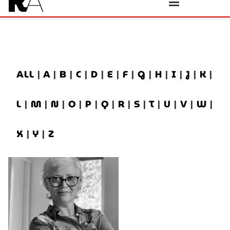
ALL
|
A
|
B
|
C
|
D
|
E
|
F
|
G
|
H
|
I
|
J
|
K
|
L
|
M
|
N
|
O
|
P
|
Q
|
R
|
S
|
T
|
U
|
V
|
W
|
X
|
Y
|
Z