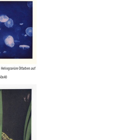
 Heliogravüre Ölfarben auf
50x40