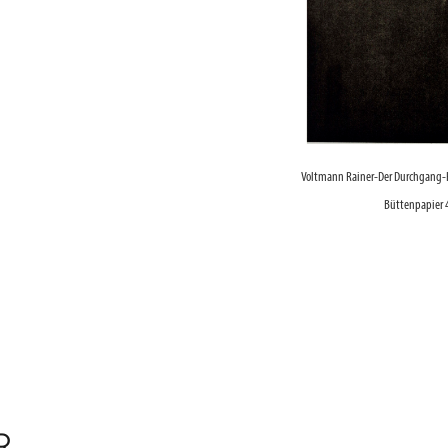
Voltmann Rainer-Der Durchgang-H
Büttenpapier
R