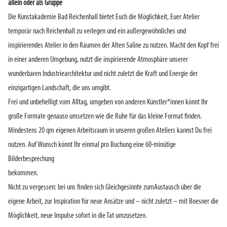
allein oder als Gruppe
Die Kunstakademie Bad Reichenhall bietet Euch die Möglichkeit, Euer Atelier
temporär nach Reichenhall zu verlegen und ein außergewöhnliches und
inspirierendes Atelier in den Räumen der Alten Saline zu nutzen. Macht den Kopf frei
in einer anderen Umgebung, nutzt die inspirierende Atmosphäre unserer
wunderbaren Industriearchitektur und nicht zuletzt die Kraft und Energie der
einzigartigen Landschaft, die uns umgibt.
Frei und unbehelligt vom Alltag, umgeben von anderen Künstler*innen könnt Ihr
große Formate genauso umsetzen wie die Ruhe für das kleine Format finden.
Mindestens 20 qm eigenen Arbeitsraum in unseren großen Ateliers kannst Du frei
nutzen. Auf Wunsch könnt Ihr einmal pro Buchung eine 60-minütige
Bilderbesprechung
bekommen.
Nicht zu vergessen: bei uns finden sich Gleichgesinnte zumAustausch über die
eigene Arbeit, zur Inspiration für neue Ansätze und – nicht zuletzt – mit Boesner die
Möglichkeit, neue Impulse sofort in die Tat umzusetzen.