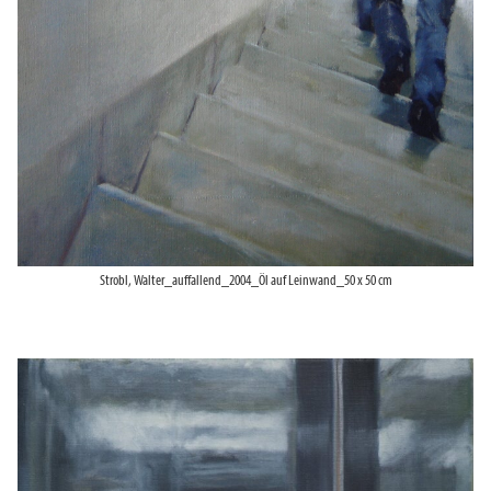
Strobl, Walter_auffallend_2004_Öl auf Leinwand_50 x 50 cm