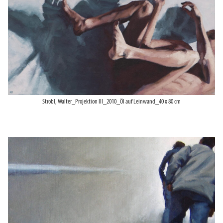
Strobl, Walter_Projektion III_2010_Öl auf Leinwand_40 x 80 cm