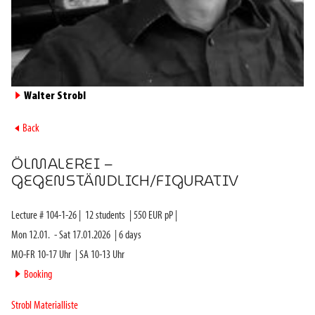
►
Walter Strobl
►
Back
ÖLMALEREI –
GEGENSTÄNDLICH/FIGURATIV
Lecture #
104-1-26
|
12
students
|
550
EUR pP |
Mon 12.01.
-
Sat 17.01.2026
|
6
days
MO-FR 10-17 Uhr
|
SA 10-13 Uhr
►
Booking
Strobl Materialliste