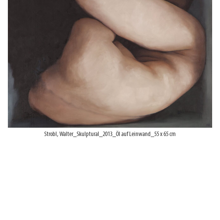
Strobl, Walter_Skulptural_2013_Öl auf Leinwand_55 x 65 cm