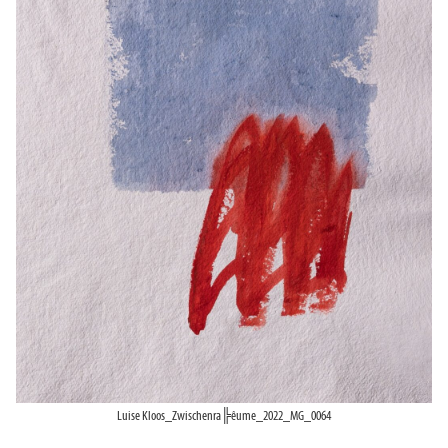
Luise Kloos_Zwischenra╠êume_2022_MG_0064