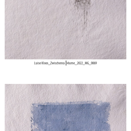
Luise Kloos_Zwischenra╠êume_2022_MG_0069