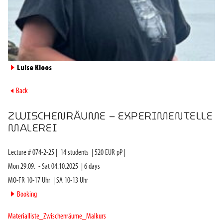
►
Luise Kloos
►
Back
ZWISCHENRÄUME – EXPERIMENTELLE
MALEREI
Lecture #
074-2-25
|
14
students
|
520
EUR pP |
Mon 29.09.
-
Sat 04.10.2025
|
6
days
MO-FR 10-17 Uhr
|
SA 10-13 Uhr
►
Booking
Materialliste_Zwischenräume_Malkurs