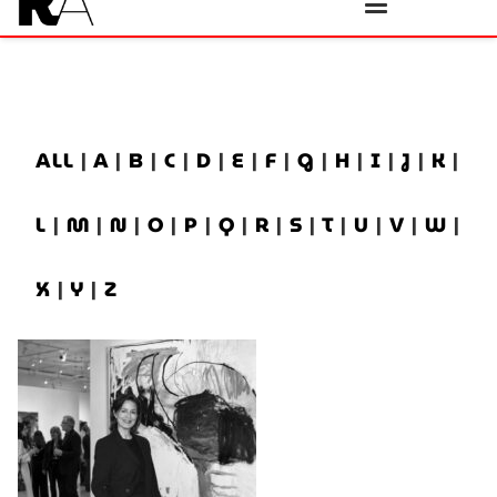
ALL
|
A
|
B
|
C
|
D
|
E
|
F
|
G
|
H
|
I
|
J
|
K
|
L
|
M
|
N
|
O
|
P
|
Q
|
R
|
S
|
T
|
U
|
V
|
W
|
X
|
Y
|
Z