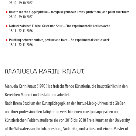
25.10 - 29.10.2027
►
Dare to see the bigger picture – recognise your own limits, push them, and paint over them
25.10 - 29.10.2027
►
Malerei zwischen Fläche, Geste und Spur – Eine experimentelle Atelierwoche
16.11 - 22.11.2026
►
Painting between surface, gesture and trace – An experimental studio week
16.11 - 22.11.2026
MANUELA KARIN KNAUT
Manuela Karin Knaut (1970 ) ist freischaffende Künstlerin, die hauptsächlich in den
Bereichen Malerei und Installation arbeitet.
Nach ihrem Studium der Kunstpädagogik an der Justus-Liebig-Universität Gießen
und ihrer professionellen Tätigkeit in verschiedenen kunstpädagogischen und
künstlerischen Feldern studierte sie von 2015 bis 2018 Freie Kunst an der University
of the Witwatersrand in Johannesburg, Südafrika, und schloss mit einem Master of