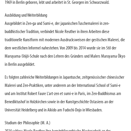
1969 in Berlin geboren, lebt und arbeitet in St. Georgen im Schwarzwald.
Ausbildung und Weiterbildung
Ausgebildet in Zen-ga und Sumi-e, der japanischen Tuschemalerei in zen-
buddhistischer Tradition, verbindet Nicole Reuther in ihren Arbeiten diese
traditionelle Kunstform mit modernen Ausdrucksweisen der gestischen Malerei, die
dem westlichen Informel nahestehen. Von 2009 bis 2014 wurde sie im Stil der
Maruyama-Shijō-Schule nach den Lehren des Gründers und Malers Maruyama Ōkyo
in Berlin ausgebildet.
Es folgten zahlreiche Weiterbildungen in Japantusche, zeitgenössischer chinesischer
Malerei und Zen-Praktiken, unter anderem an der International School of Sumi-e
und am Institut Robert Faure L’art-zen et sumi-e in Paris, im Zen-Buddhismus am
Benediktushof in Holzkirchen sowie in der Kunstgeschichte Ostasiens an der
Universität Heidelberg und in Aikido am Fudochi-Dojo in Wiesbaden.
Studium der Philosophie (M. A.)