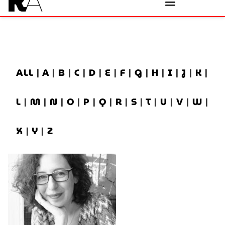
ALL
|
A
|
B
|
C
|
D
|
E
|
F
|
G
|
H
|
I
|
J
|
K
|
L
|
M
|
N
|
O
|
P
|
Q
|
R
|
S
|
T
|
U
|
V
|
W
|
X
|
Y
|
Z