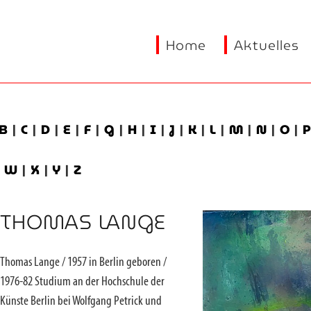
Home
Aktuelles
B
|
C
|
D
|
E
|
F
|
G
|
H
|
I
|
J
|
K
|
L
|
M
|
N
|
O
|
|
W
|
X
|
Y
|
Z
THOMAS LANGE
Thomas Lange / 1957 in Berlin geboren /
1976-82 Studium an der Hochschule der
Künste Berlin bei Wolfgang Petrick und