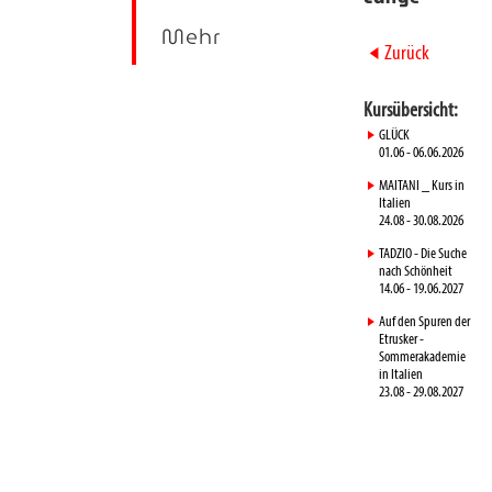
Mehr
►
Zurück
Kursübersicht:
►
GLÜCK
01.06 - 06.06.2026
►
MAITANI _ Kurs in
Italien
24.08 - 30.08.2026
►
TADZIO - Die Suche
nach Schönheit
14.06 - 19.06.2027
►
Auf den Spuren der
Etrusker -
Sommerakademie
in Italien
23.08 - 29.08.2027