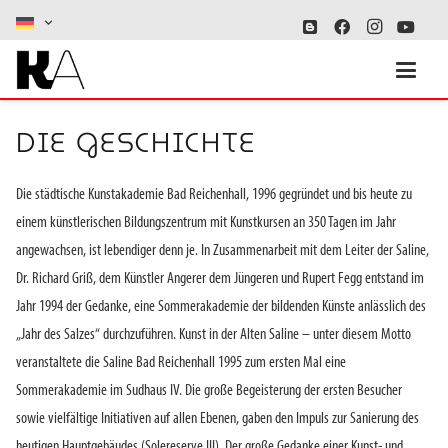
DIE GESCHICHTE
Die städtische Kunstakademie Bad Reichenhall, 1996 gegründet und bis heute zu
einem künstlerischen Bildungszentrum mit Kunstkursen an 350 Tagen im Jahr
angewachsen, ist lebendiger denn je. In Zusammenarbeit mit dem Leiter der Saline,
Dr. Richard Griß, dem Künstler Angerer dem Jüngeren und Rupert Fegg entstand im
Jahr 1994 der Gedanke, eine Sommerakademie der bildenden Künste anlässlich des
„Jahr des Salzes“ durchzuführen. Kunst in der Alten Saline – unter diesem Motto
veranstaltete die Saline Bad Reichenhall 1995 zum ersten Mal eine
Sommerakademie im Sudhaus IV. Die große Begeisterung der ersten Besucher
sowie vielfältige Initiativen auf allen Ebenen, gaben den Impuls zur Sanierung des
heutigen Hauptgebäudes (Solereserve III). Der große Gedanke einer Kunst- und