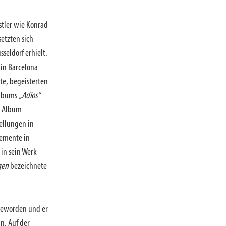
stler wie Konrad
etzten sich
seldorf erhielt.
 in Barcelona
te, begeisterten
 Albums
„Adios“
em Album
ellungen in
lemente in
 in sein Werk
gen
bezeichnete
geworden und er
n. Auf der