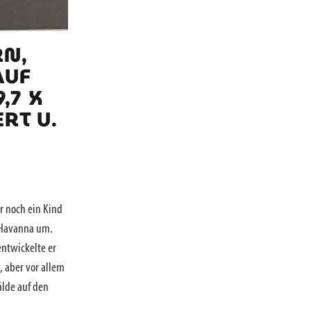
RN,
AUF
,7 X
RT U.
r noch ein Kind
t Havanna um.
entwickelte er
, aber vor allem
älde auf den