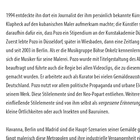
1994 entdeckte ihn dort ein Journalist der ihm persönlich bekannte Kün
Klapheck auf den kubanischen Maler aufmerksam machte; die Künstler s
daraufhin dafür ein, dass Pozo ein Stipendium an der Kunstakademie Düs
Zuerst lebte Pozo in Düsseldorf, später in Wiesbaden, dann eine Zeitlang
und seit 2003 in Berlin. Als er die Musikgruppe Böhse Onkelz kennenlern
sich die Musiker für seine Malerei. Pozo wurde mit Titelgestaltung des
beauftragt und führte auch die Regie bei allen Videoclips, die zu dies
gemacht wurden. Er arbeitete auch als Kurator bei vielen Gemäldeausst
Deutschland. Pozo nutzt vor allem politische Propaganda und urbane E
seinem Werk. Diese Stilelemente sind der Neo-Popart entliehen. Weitere
einfließende Stilelemente sind von ihm selbst als
vergessene Erinnerun
kleine Örtlichkeiten oder auch Insekten und Bauruinen.
Havanna, Berlin und Madrid sind die Haupt-Szenarien seiner Gemälde 
fängt malerisch diese Metropolen und ihre industrielle Vergangenheit ei