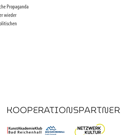
ische Propaganda
er wieder
olitischen
KOOPERATIONSPARTNER