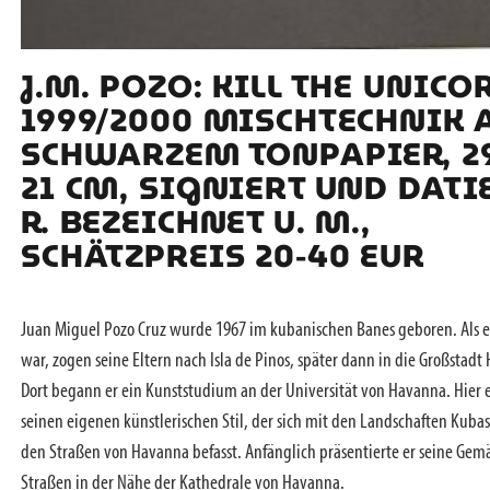
J.M. POZO: KILL THE UNICO
1999/2000 MISCHTECHNIK 
SCHWARZEM TONPAPIER, 29
21 CM, SIGNIERT UND DATIE
R. BEZEICHNET U. M.,
SCHÄTZPREIS 20-40 EUR
Juan Miguel Pozo Cruz wurde 1967 im kubanischen Banes geboren. Als e
war, zogen seine Eltern nach Isla de Pinos, später dann in die Großstad
Dort begann er ein Kunststudium an der Universität von Havanna. Hier 
seinen eigenen künstlerischen Stil, der sich mit den Landschaften Kubas
den Straßen von Havanna befasst. Anfänglich präsentierte er seine Gem
Straßen in der Nähe der Kathedrale von Havanna.