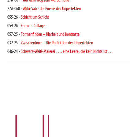
27A-061 -
Auf dem Weg zum weißen Bild
27A-060 -
Wabi-Sabi- die Poesie des Unperfekten
055-26 -
Schicht um Schicht
054-26 -
Form + Collage
057-25 -
Formenfinden – Klarheit und Kontraste
032-25 -
Zwischentöne – Die Perfektion des Unperfekten
046-24 -
Schwarz-Weiß-Malerei …. eine Leere, die kein Nichts ist …