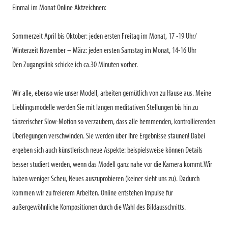
Einmal im Monat Online Aktzeichnen:
Sommerzeit April bis Oktober: jeden ersten Freitag im Monat, 17 -19 Uhr/
Winterzeit November – März: jeden ersten Samstag im Monat, 14-16 Uhr
Den Zugangslink schicke ich ca.30 Minuten vorher.
Wir alle, ebenso wie unser Modell, arbeiten gemütlich von zu Hause aus. Meine
Lieblingsmodelle werden Sie mit langen meditativen Stellungen bis hin zu
tänzerischer Slow-Motion so verzaubern, dass alle hemmenden, kontrollierenden
Überlegungen verschwinden. Sie werden über Ihre Ergebnisse staunen! Dabei
ergeben sich auch künstlerisch neue Aspekte: beispielsweise können Details
besser studiert werden, wenn das Modell ganz nahe vor die Kamera kommt.Wir
haben weniger Scheu, Neues auszuprobieren (keiner sieht uns zu). Dadurch
kommen wir zu freierem Arbeiten. Online entstehen Impulse für
außergewöhnliche Kompositionen durch die Wahl des Bildausschnitts.