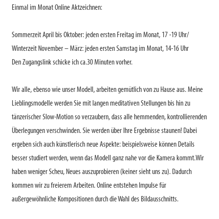
Einmal im Monat Online Aktzeichnen:
Sommerzeit April bis Oktober: jeden ersten Freitag im Monat, 17 -19 Uhr/
Winterzeit November – März: jeden ersten Samstag im Monat, 14-16 Uhr
Den Zugangslink schicke ich ca.30 Minuten vorher.
Wir alle, ebenso wie unser Modell, arbeiten gemütlich von zu Hause aus. Meine
Lieblingsmodelle werden Sie mit langen meditativen Stellungen bis hin zu
tänzerischer Slow-Motion so verzaubern, dass alle hemmenden, kontrollierenden
Überlegungen verschwinden. Sie werden über Ihre Ergebnisse staunen! Dabei
ergeben sich auch künstlerisch neue Aspekte: beispielsweise können Details
besser studiert werden, wenn das Modell ganz nahe vor die Kamera kommt.Wir
haben weniger Scheu, Neues auszuprobieren (keiner sieht uns zu). Dadurch
kommen wir zu freierem Arbeiten. Online entstehen Impulse für
außergewöhnliche Kompositionen durch die Wahl des Bildausschnitts.