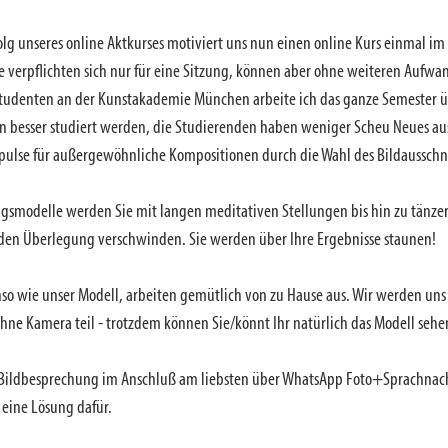
olg unseres online Aktkurses motiviert uns nun einen online Kurs einmal i
e verpflichten sich nur für eine Sitzung, können aber ohne weiteren Aufw
tudenten an der Kunstakademie München arbeite ich das ganze Semester übe
en besser studiert werden, die Studierenden haben weniger Scheu Neues a
pulse für außergewöhnliche Kompositionen durch die Wahl des Bildausschni
ngsmodelle werden Sie mit langen meditativen Stellungen bis hin zu tänze
nden Überlegung verschwinden. Sie werden über Ihre Ergebnisse staunen!
nso wie unser Modell, arbeiten gemütlich von zu Hause aus. Wir werden uns 
hne Kamera teil - trotzdem können Sie/könnt Ihr natürlich das Modell sehen, 
 Bildbesprechung im Anschluß am liebsten über WhatsApp Foto+Sprachnach
l eine Lösung dafür.