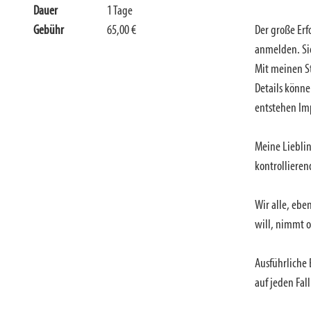
Dauer
1 Tage
Gebühr
65,00 €
Der große Erf
anmelden. Si
Mit meinen S
Details könn
entstehen Im
Meine Liebli
kontrolliere
Wir alle, ebe
will, nimmt o
Ausführliche
auf jeden Fal