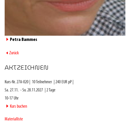
►
Petra Bammes
►
Zurück
AKTZEICHNEN
Kurs-Nr.
27A-020
|
10
Teilnehmer
|
240
EUR pP |
Sa. 27.11.
-
So. 28.11.2027
|
2
Tage
10-17 Uhr
►
Kurs buchen
Materialliste