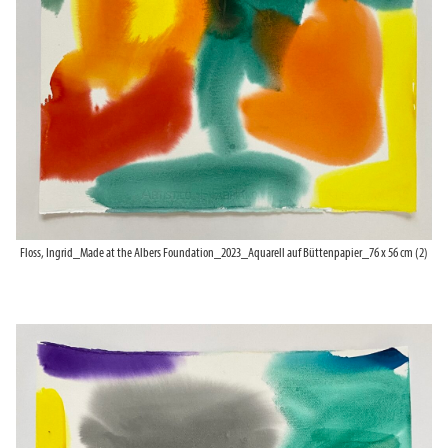
Floss, Ingrid_Made at the Albers Foundation_2023_Aquarell auf Büttenpapier_76 x 56 cm (2)