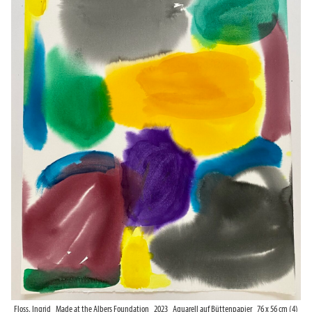
Floss, Ingrid_Made at the Albers Foundation_2023_Aquarell auf Büttenpapier_76 x 56 cm (4)