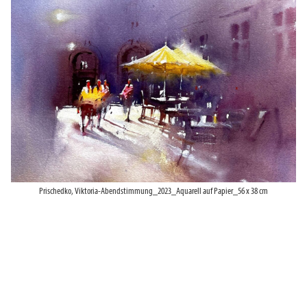
Prischedko, Viktoria-Abendstimmung_2023_Aquarell auf Papier_56 x 38 cm