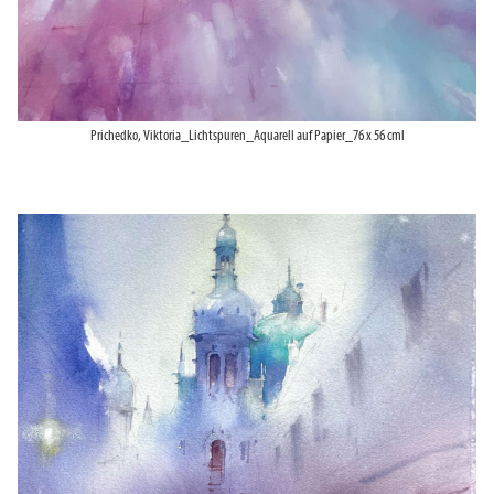
Prichedko, Viktoria_Lichtspuren_Aquarell auf Papier_76 x 56 cml