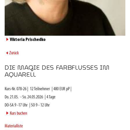
►
Viktoria Prischedko
►
Zurück
DIE MAGIE DES FARBFLUSSES IM
AQUARELL
Kurs-Nr.
078-26
|
12
Teilnehmer
|
480
EUR pP |
Do. 21.05.
-
So. 24.05.2026
|
4
Tage
DO-SA 9 -17 Uhr
|
SO 9 - 12 Uhr
►
Kurs buchen
Materialliste