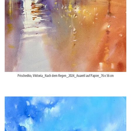
Prischedko, Viktoria_Nach dem Regen_2024_Auarell auf Papier_76 x 56 cm