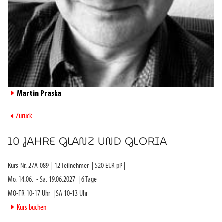
►
Martin Praska
►
Zurück
10 JAHRE GLANZ UND GLORIA
Kurs-Nr.
27A-089
|
12
Teilnehmer
|
520
EUR pP |
Mo. 14.06.
-
Sa. 19.06.2027
|
6
Tage
MO-FR 10-17 Uhr
|
SA 10-13 Uhr
►
Kurs buchen