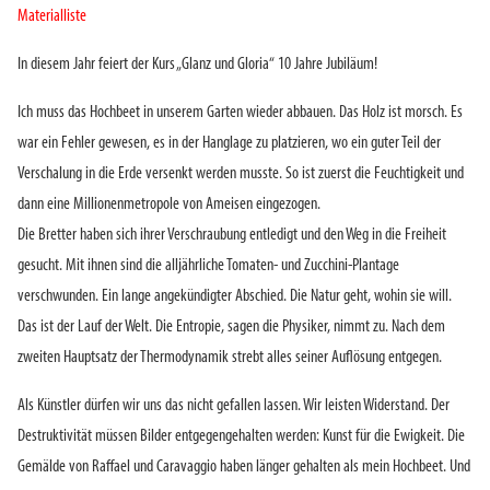
Materialliste
In diesem Jahr feiert der Kurs „Glanz und Gloria“ 10 Jahre Jubiläum!
Ich muss das Hochbeet in unserem Garten wieder abbauen. Das Holz ist morsch. Es
war ein Fehler gewesen, es in der Hanglage zu platzieren, wo ein guter Teil der
Verschalung in die Erde versenkt werden musste. So ist zuerst die Feuchtigkeit und
dann eine Millionenmetropole von Ameisen eingezogen.
Die Bretter haben sich ihrer Verschraubung entledigt und den Weg in die Freiheit
gesucht. Mit ihnen sind die alljährliche Tomaten- und Zucchini-Plantage
verschwunden. Ein lange angekündigter Abschied. Die Natur geht, wohin sie will.
Das ist der Lauf der Welt. Die Entropie, sagen die Physiker, nimmt zu. Nach dem
zweiten Hauptsatz der Thermodynamik strebt alles seiner Auflösung entgegen.
Als Künstler dürfen wir uns das nicht gefallen lassen. Wir leisten Widerstand. Der
Destruktivität müssen Bilder entgegengehalten werden: Kunst für die Ewigkeit. Die
Gemälde von Raffael und Caravaggio haben länger gehalten als mein Hochbeet. Und