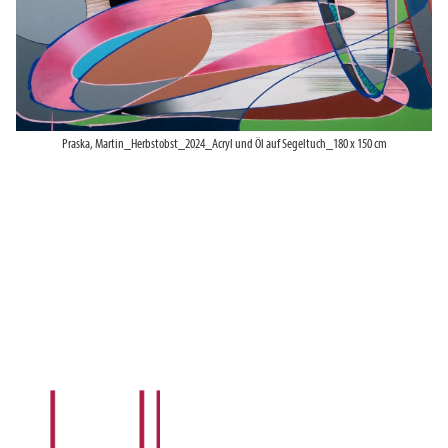
Praska, Martin_Herbstobst_2024_Acryl und Öl auf Segeltuch_180 x 150 cm