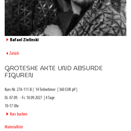
►
Rafael Zielinski
►
Zurück
GROTESKE AKTE UND ABSURDE
FIGUREN
Kurs-Nr.
27A-111-B
|
14
Teilnehmer
|
360
EUR pP |
Di. 07.09.
-
Fr. 10.09.2027
|
4
Tage
10-17 Uhr
►
Kurs buchen
Materialliste