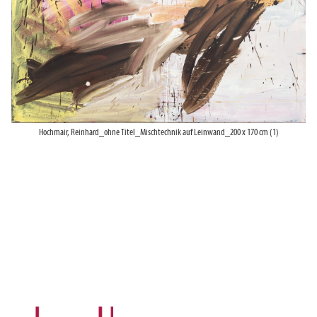
Hochmair, Reinhard_ohne Titel_Mischtechnik auf Leinwand_200 x 170 cm (1)