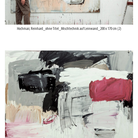
Hochmair, Reinhard_ohne Titel_Mischtechnik auf Leinwand_200 x 170 cm (2)