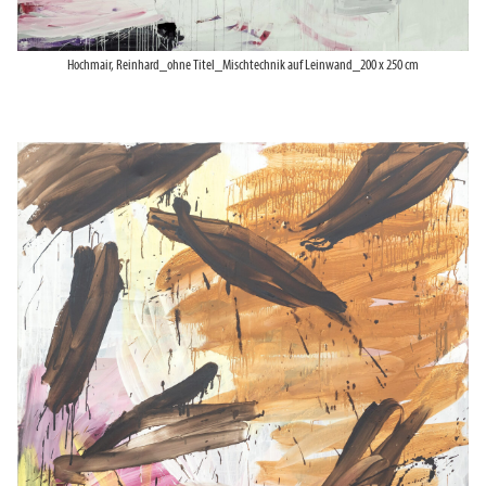
Hochmair, Reinhard_ohne Titel_Mischtechnik auf Leinwand_200 x 250 cm