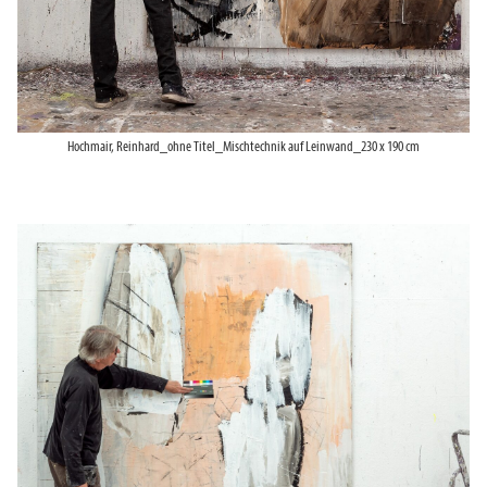
Hochmair, Reinhard_ohne Titel_Mischtechnik auf Leinwand_230 x 190 cm