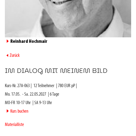
►
Reinhard Hochmair
►
Zurück
IM DIALOG MIT MEINEM BILD
Kurs-Nr.
27A-063
|
12
Teilnehmer
|
780
EUR pP |
Mo. 17.05.
-
Sa. 22.05.2027
|
6
Tage
MO-FR 10-17 Uhr
|
SA 9-13 Uhr
►
Kurs buchen
Materialliste