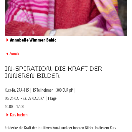
►
Annabelle Wimmer-Bakic
►
Zurück
IN-SPIRATION. DIE KRAFT DER
INNEREN BILDER
Kurs-Nr.
27A-115
|
15
Teilnehmer
|
300
EUR pP |
Do. 25.02.
-
Sa. 27.02.2027
|
1
Tage
10.00
|
17.00
►
Kurs buchen
Entdecke die Kraft der intuitiven Kunst und der inneren Bilder. In diesem Kurs