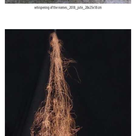
whispering of the nornes_2018_jute_28x25x18 cm