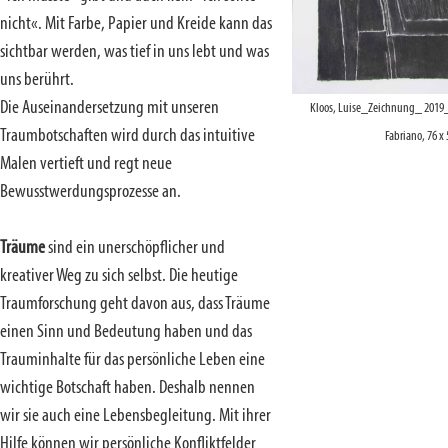
nicht«. Mit Farbe, Papier und Kreide kann das
sichtbar werden, was tief in uns lebt und was
uns berührt.
Die Auseinandersetzung mit unseren
Kloos, Luise_Zeichnung_ 2019_
Traumbotschaften wird durch das intuitive
Fabriano, 76 x
Malen vertieft und regt neue
Bewusstwerdungsprozesse an.
Träume
sind ein unerschöpflicher und
kreativer Weg zu sich selbst. Die heutige
Traumforschung geht davon aus, dass Träume
einen Sinn und Bedeutung haben und das
Trauminhalte für das persönliche Leben eine
wichtige Botschaft haben. Deshalb nennen
wir sie auch eine Lebensbegleitung. Mit ihrer
Hilfe können wir persönliche Konfliktfelder