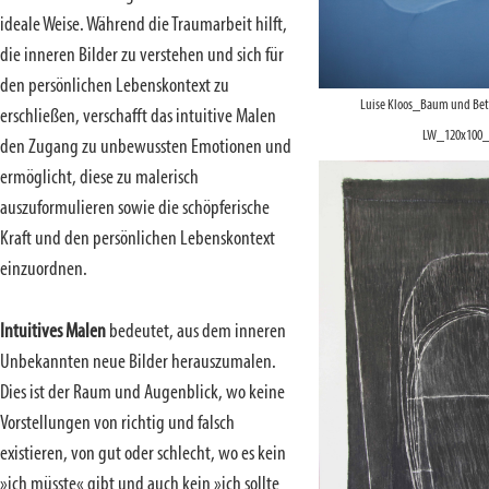
ideale Weise. Während die Traumarbeit hilft,
die inneren Bilder zu verstehen und sich für
den persönlichen Lebenskontext zu
Luise Kloos_Baum und Bett
erschließen, verschafft das intuitive Malen
LW_120x100_
den Zugang zu unbewussten Emotionen und
ermöglicht, diese zu malerisch
auszuformulieren sowie die schöpferische
Kraft und den persönlichen Lebenskontext
einzuordnen.
Intuitives Malen
bedeutet, aus dem inneren
Unbekannten neue Bilder herauszumalen.
Dies ist der Raum und Augenblick, wo keine
Vorstellungen von richtig und falsch
existieren, von gut oder schlecht, wo es kein
»ich müsste« gibt und auch kein »ich sollte