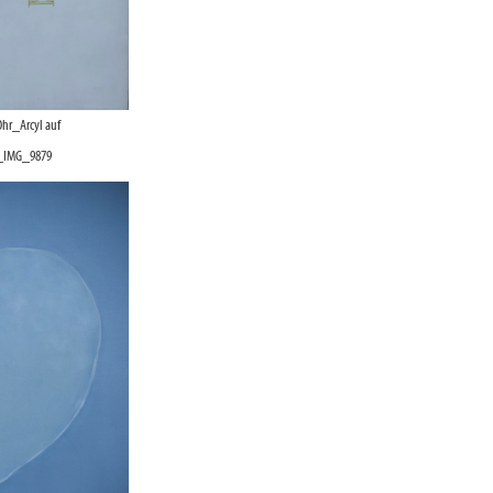
Ohr_Arcyl auf
_IMG_9879