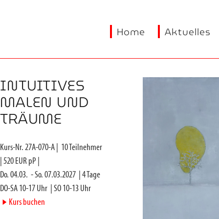
Home
Aktuelles
INTUITIVES
MALEN UND
TRÄUME
Kurs-Nr.
27A-070-A
|
10
Teilnehmer
|
520
EUR pP |
Do. 04.03.
-
So. 07.03.2027
|
4
Tage
DO-SA 10-17 Uhr
|
SO 10-13 Uhr
►
Kurs buchen