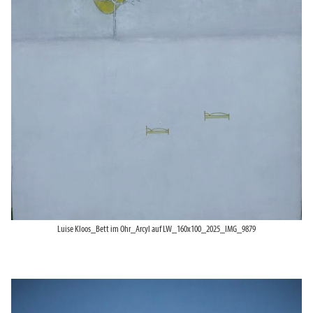
Luise Kloos_Bett im Ohr_Arcyl auf LW_160x100_2025_IMG_9879