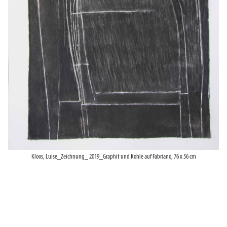
Kloos, Luise_Zeichnung_ 2019_Graphit und Kohle auf Fabriano, 76 x 56 cm