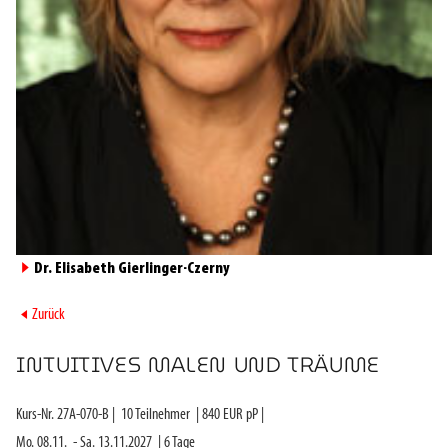
►
Dr. Elisabeth Gierlinger-Czerny
►
Zurück
INTUITIVES MALEN UND TRÄUME
Kurs-Nr.
27A-070-B
|
10
Teilnehmer
|
840
EUR pP |
Mo. 08.11.
-
Sa. 13.11.2027
|
6
Tage