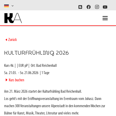
►
Zurück
KULTURFRÜHLING 2026
Kurs-Nr.
|
|
EUR pP |
Ort:
Bad Reichenhall
Sa. 21.03.
-
So. 21.06.2026
|
1
Tage
►
Kurs buchen
Am 21. März 2026 startet der Kulturfrühling Bad Reichenhall.
Los geht’s mit der Eröffnungsveranstaltung im Eventraum vom Juhasz.
Dann
machen 300 Veranstaltungen unsere Alpenstadt in den kommenden Wochen zur
Bühne für Kunst, Musik, Theater, Literatur und vieles mehr.