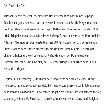
Der Eintritt ist frei!
Michael Triegels Malerei unterscheidet sich vehement von der seiner Leipziger
Schule Kollegen, allen voran von der seines Freundes Neo Rauch. Triegel malt wie
die Alten Meister und nennt Michelangelo, Raffael und Dürer seine Vorbilder. 2020
erhält Triegel einen außergewöhnlichen Auftrag: Er soll den zerstörten Mittelteil des
Altars im Naumburger Dom gestalten. Fast 500 Jahre zuvor fiel das Gemälde von
Lucas Cranach dem Älteren einem Bildersturm zum Opfer, nur die Seitenflügel
blieben erhalten und weil es keinerlei Aufzeichnungen der Darstellung der
Gottesmutter Maria mit Kind gibt, muss Michael Triegel ein gänzlich neues altes
Gemälde fertigen.
Regisseur Paul Smaczny („Die Thomaner“) begleitete den Maler Michael Triegel
mehrere Jahre und zeigt überaus detailliert und erkenntnisreich das Entstehen eines
bedeutenden Kunstwerkes. Dabei öffnet Triegel nicht nur die Türen zu seinem Atelier,
sondern gewährt tiefe Einblicke in sein Verständnis von Leben, Kunst und Religion.