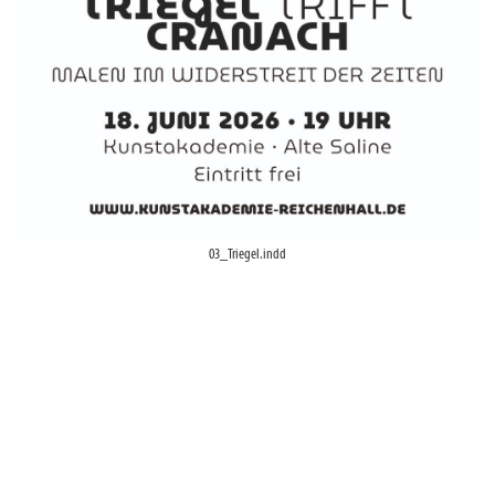
03_Triegel.indd