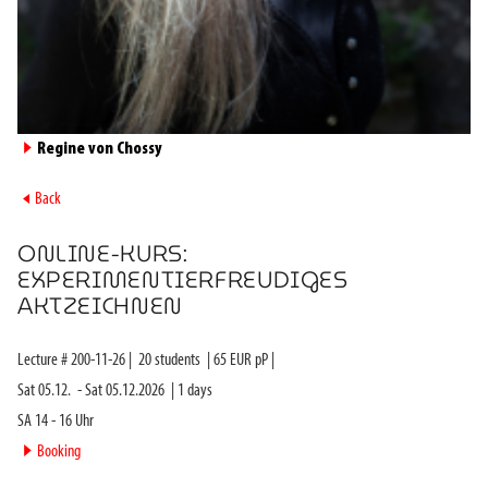
►
Regine von Chossy
►
Back
ONLINE-KURS:
EXPERIMENTIERFREUDIGES
AKTZEICHNEN
Lecture #
200-11-26
|
20
students
|
65
EUR pP |
Sat 05.12.
-
Sat 05.12.2026
|
1
days
SA 14 - 16 Uhr
►
Booking