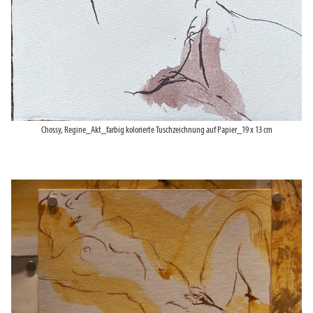
Chossy, Regine_Akt_farbig kolorierte Tuschzeichnung auf Papier_19 x 13 cm