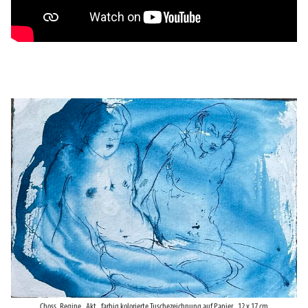
Choss, Regine_Akt_farbig kolorierte Tuschezeichnung auf Papier_12 x 17 cm