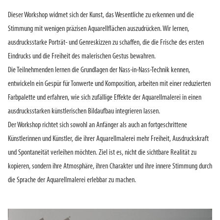
Dieser Workshop widmet sich der Kunst, das Wesentliche zu erkennen und die
Stimmung mit wenigen präzisen Aquarellflächen auszudrücken. Wir lernen,
ausdrucksstarke Porträt- und Genreskizzen zu schaffen, die die Frische des ersten
Eindrucks und die Freiheit des malerischen Gestus bewahren.
Die Teilnehmenden lernen die Grundlagen der Nass-in-Nass-Technik kennen,
entwickeln ein Gespür für Tonwerte und Komposition, arbeiten mit einer reduzierten
Farbpalette und erfahren, wie sich zufällige Effekte der Aquarellmalerei in einen
ausdrucksstarken künstlerischen Bildaufbau integrieren lassen.
Der Workshop richtet sich sowohl an Anfänger als auch an fortgeschrittene
Künstlerinnen und Künstler, die ihrer Aquarellmalerei mehr Freiheit, Ausdruckskraft
und Spontaneität verleihen möchten. Ziel ist es, nicht die sichtbare Realität zu
kopieren, sondern ihre Atmosphäre, ihren Charakter und ihre innere Stimmung durch
die Sprache der Aquarellmalerei erlebbar zu machen.