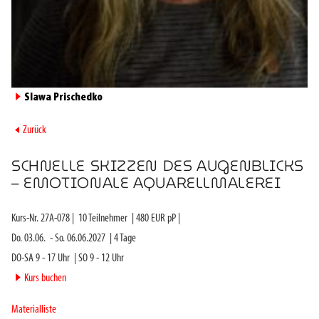
►
Slawa Prischedko
►
Zurück
SCHNELLE SKIZZEN DES AUGENBLICKS
– EMOTIONALE AQUARELLMALEREI
Kurs-Nr.
27A-078
|
10
Teilnehmer
|
480
EUR pP |
Do. 03.06.
-
So. 06.06.2027
|
4
Tage
DO-SA 9 - 17 Uhr
|
SO 9 - 12 Uhr
►
Kurs buchen
Materialliste