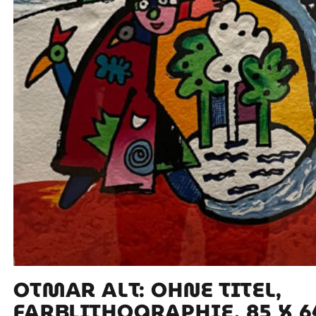
OTMAR ALT: OHNE TITEL,
FARBLITHOGRAPHIE, 85 X 6