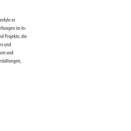
erfuhr er
ellungen im In-
nd Projekte, die
ers und
iken und
estaltungen,