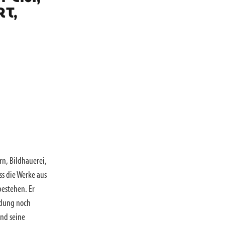
T,
ern, Bildhauerei,
ss die Werke aus
bestehen. Er
ndung noch
ind seine