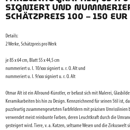
SIGNIERT UND NUMMERIER
SCHÄTZPREIS 100 – 150 EUR
Details:
2 Werke, Schätzpreis pro Werk
je 85 x 64 cm, Blatt 55 x 44,5 cm
nummeriert u. l. 10/xxx signiert u. r. O. Alt und
nummeriert u. l. 9/xxx signiert u. r. O. Alt
Otmar Alt ist ein Allround-Künstler, er befasst sich mit Malerei, Glasbild
Keramikarbeiten bis hin zu Design. Kennzeichnend für seinen Stil ist, da
puzzleartig zusammengesetzten Farbfeldern mit präzisen Umrisslinien 
verwendet meist reinbunte Farben, deren Leuchtkraft durch die Umra
gesteigert wird. Tiere, v. a. Katzen, seltsame Wesen und die Zirkuswelt s