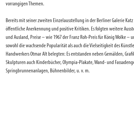
vorrangigen Themen.
Bereits mit seiner zweiten Einzelausstellung in der Berliner Galerie Katz 
öffentliche Anerkennung und positive Kritiken. Es folgten weitere Ausst
und Ausland, Preise – wie 1967 der Franz Roh-Preis für König Wolke – u
sowohl die wachsende Popularität als auch die Vielseitigkeit des Künstl
Handwerkers Otmar Alt belegten: Es entstanden neben Gemälden, Graf
Skulpturen auch Kinderbücher, Olympia-Plakate, Wand- und Fassadeng
Springbrunnenanlagen, Bühnenbilder, u. v. m.