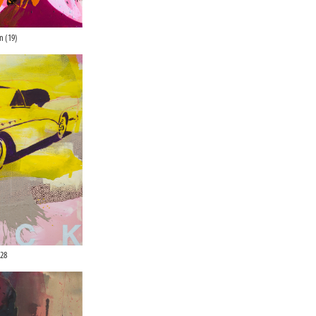
n (19)
28