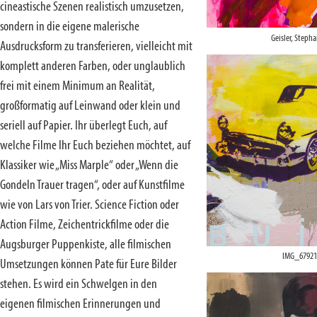
cineastische Szenen realistisch umzusetzen,
sondern in die eigene malerische
Geisler, Stepha
Ausdrucksform zu transferieren, vielleicht mit
komplett anderen Farben, oder unglaublich
frei mit einem Minimum an Realität,
großformatig auf Leinwand oder klein und
seriell auf Papier. Ihr überlegt Euch, auf
welche Filme Ihr Euch beziehen möchtet, auf
Klassiker wie „Miss Marple“ oder „Wenn die
Gondeln Trauer tragen“, oder auf Kunstfilme
wie von Lars von Trier. Science Fiction oder
Action Filme, Zeichentrickfilme oder die
Augsburger Puppenkiste, alle filmischen
IMG_67921
Umsetzungen können Pate für Eure Bilder
stehen. Es wird ein Schwelgen in den
eigenen filmischen Erinnerungen und