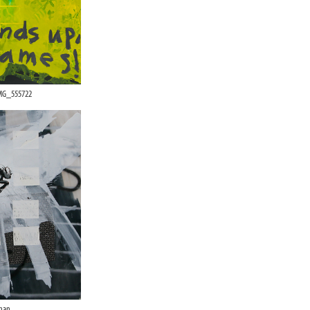
IMG_555722
phan