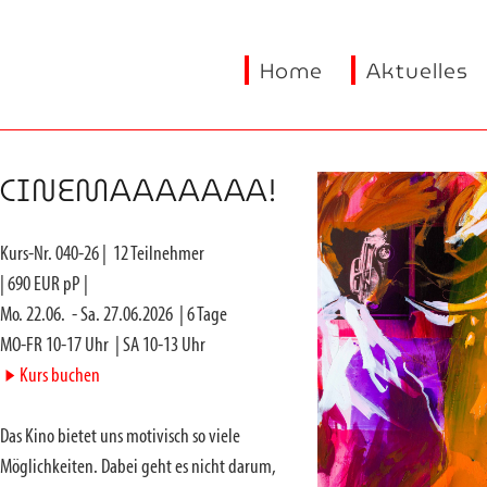
Home
Aktuelles
CINEMAAAAAAA!
Kurs-Nr.
040-26
|
12
Teilnehmer
|
690
EUR pP |
Mo. 22.06.
-
Sa. 27.06.2026
|
6
Tage
MO-FR 10-17 Uhr
|
SA 10-13 Uhr
►
Kurs buchen
Das Kino bietet uns motivisch so viele
Möglichkeiten. Dabei geht es nicht darum,