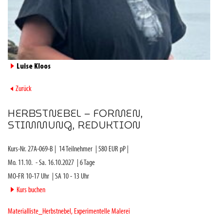
►
Luise Kloos
►
Zurück
HERBSTNEBEL – FORMEN,
STIMMUNG, REDUKTION
Kurs-Nr.
27A-069-B
|
14
Teilnehmer
|
580
EUR pP |
Mo. 11.10.
-
Sa. 16.10.2027
|
6
Tage
MO-FR 10-17 Uhr
|
SA 10 - 13 Uhr
►
Kurs buchen
Materialliste_Herbstnebel, Experimentelle Malerei