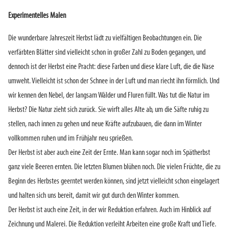
Experimentelles Malen
Die wunderbare Jahreszeit Herbst lädt zu vielfältigen Beobachtungen ein. Die
verfärbten Blätter sind vielleicht schon in großer Zahl zu Boden gegangen, und
dennoch ist der Herbst eine Pracht: diese Farben und diese klare Luft, die die Nase
umweht. Vielleicht ist schon der Schnee in der Luft und man riecht ihn förmlich. Und
wir kennen den Nebel, der langsam Wälder und Fluren füllt. Was tut die Natur im
Herbst? Die Natur zieht sich zurück. Sie wirft alles Alte ab, um die Säfte ruhig zu
stellen, nach innen zu gehen und neue Kräfte aufzubauen, die dann im Winter
vollkommen ruhen und im Frühjahr neu sprießen.
Der Herbst ist aber auch eine Zeit der Ernte. Man kann sogar noch im Spätherbst
ganz viele Beeren ernten. Die letzten Blumen blühen noch. Die vielen Früchte, die zu
Beginn des Herbstes geerntet werden können, sind jetzt vielleicht schon eingelagert
und halten sich uns bereit, damit wir gut durch den Winter kommen.
Der Herbst ist auch eine Zeit, in der wir Reduktion erfahren. Auch im Hinblick auf
Zeichnung und Malerei. Die Reduktion verleiht Arbeiten eine große Kraft und Tiefe.