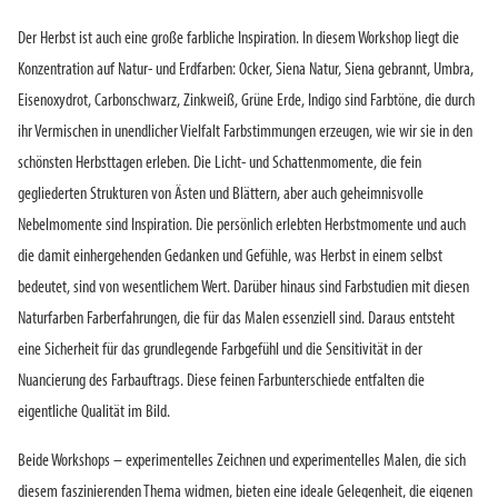
Der Herbst ist auch eine große farbliche Inspiration. In diesem Workshop liegt die
Konzentration auf Natur- und Erdfarben: Ocker, Siena Natur, Siena gebrannt, Umbra,
Eisenoxydrot, Carbonschwarz, Zinkweiß, Grüne Erde, Indigo sind Farbtöne, die durch
ihr Vermischen in unendlicher Vielfalt Farbstimmungen erzeugen, wie wir sie in den
schönsten Herbsttagen erleben. Die Licht- und Schattenmomente, die fein
gegliederten Strukturen von Ästen und Blättern, aber auch geheimnisvolle
Nebelmomente sind Inspiration. Die persönlich erlebten Herbstmomente und auch
die damit einhergehenden Gedanken und Gefühle, was Herbst in einem selbst
bedeutet, sind von wesentlichem Wert. Darüber hinaus sind Farbstudien mit diesen
Naturfarben Farberfahrungen, die für das Malen essenziell sind. Daraus entsteht
eine Sicherheit für das grundlegende Farbgefühl und die Sensitivität in der
Nuancierung des Farbauftrags. Diese feinen Farbunterschiede entfalten die
eigentliche Qualität im Bild.
Beide Workshops – experimentelles Zeichnen und experimentelles Malen, die sich
diesem faszinierenden Thema widmen, bieten eine ideale Gelegenheit, die eigenen