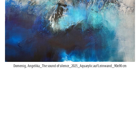
Domenig, Angelika_The sound of silence_2025_Aquarylic auf Leinwand_90x90 cm