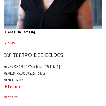
►
Angelika Domenig
►
Zurück
IM TEMPO DES BILDES
Kurs-Nr.
27A-023
|
12
Teilnehmer
|
580
EUR pP |
Mi. 01.09.
-
So. 05.09.2027
|
5
Tage
MI-SO 10-17 Uhr
►
Kurs buchen
Materialliste