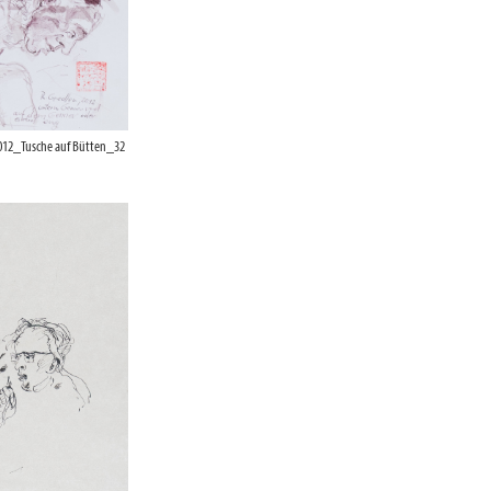
012_Tusche auf Bütten_32