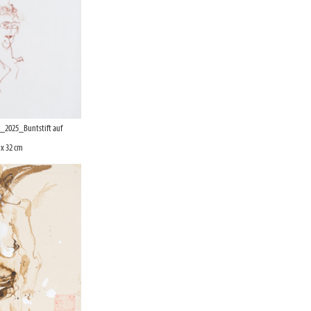
_2025_Buntstift auf
 x 32 cm