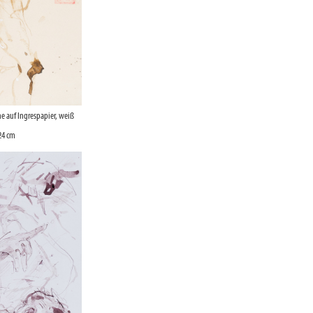
e auf Ingrespapier, weiß
24 cm