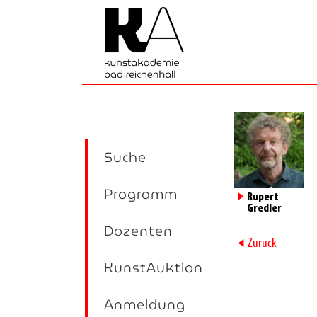
Suche
Programm
►
Rupert
Gredler
Dozenten
►
Zurück
KunstAuktion
Anmeldung