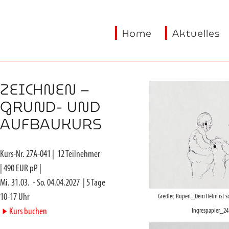
Home
Aktuelles
ZEICHNEN –
GRUND- UND
AUFBAUKURS
Kurs-Nr.
27A-041
|
12
Teilnehmer
|
490
EUR pP |
Mi. 31.03.
-
So. 04.04.2027
|
5
Tage
10-17 Uhr
Gredler, Rupert_Dein Helm ist 
►
Kurs buchen
Ingrespapier_24