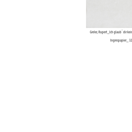
Greler, Rupert_Ich glaub ́ dir k
Ingrespapier_ 32