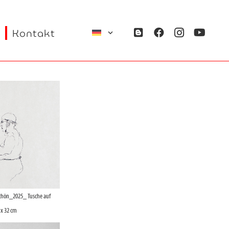
Kontakt
schön_2025_ Tusche auf
 x 32 cm