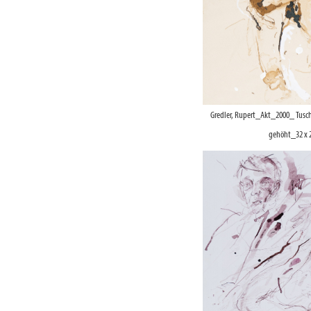
Gredler, Rupert_Akt_2000_ Tusch
gehöht_32 x 